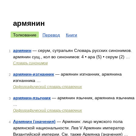
армянин
Толкование
Перевод
Книги
армянин
— серум, сутрапьян Словарь русских синонимов.
1
армянин сущ., кол во синонимов: 4 • ара (5) • серум (2) …
Словарь синонимов
армянин-изгнанник
— армянин изгнанник, армянина
2
изгнанника …
Орфографический словарь-справочник
армянин-язычник
— армянин язычник, армянина язычника
3
…
Орфографический словарь-справочник
Армянин (значения)
— Армянин: лицо мужского пола
4
армянской национальности. Лев V Армянин император
Византийской империи. См. также Армянка (значения) …