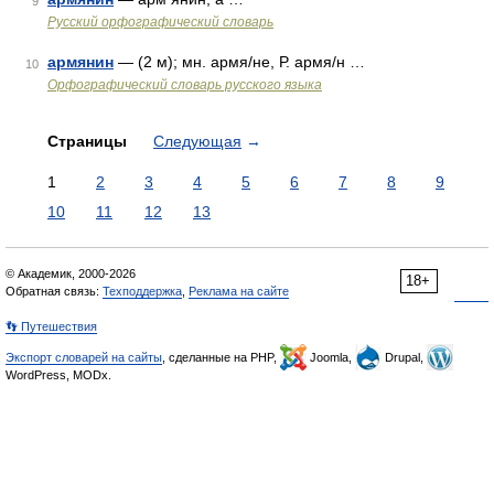
9
Русский орфографический словарь
армянин
— (2 м); мн. армя/не, Р. армя/н …
10
Орфографический словарь русского языка
Страницы
Следующая
→
1
2
3
4
5
6
7
8
9
10
11
12
13
© Академик, 2000-2026
18+
Обратная связь:
Техподдержка
,
Реклама на сайте
👣 Путешествия
Экспорт словарей на сайты
, сделанные на PHP,
Joomla,
Drupal,
WordPress, MODx.