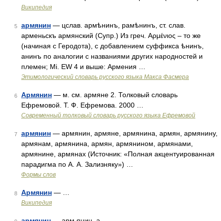
Википедия
армянин
— цслав. армѣнинъ, рамѣнинъ, ст. слав.
5
арменьскъ армянский (Супр.) Из греч. Αρμένιος – то же
(начиная с Геродота), с добавлением суффикса ѣнинъ,
анинъ по аналогии с названиями других народностей и
племен; Mi. EW 4 и выше: Армения …
Этимологический словарь русского языка Макса Фасмера
Армянин
— м. см. армяне 2. Толковый словарь
6
Ефремовой. Т. Ф. Ефремова. 2000 …
Современный толковый словарь русского языка Ефремовой
армянин
— армянин, армяне, армянина, армян, армянину,
7
армянам, армянина, армян, армянином, армянами,
армянине, армянах (Источник: «Полная акцентуированная
парадигма по А. А. Зализняку») …
Формы слов
Армянин
— …
8
Википедия
армянин
— арм янин, а …